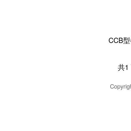
共1 
Copyr